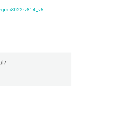
on-gmc8022-v814_v6
ul?