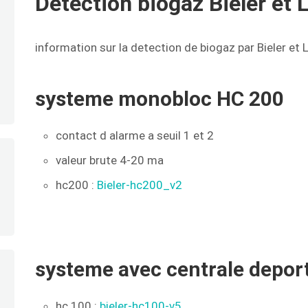
Detection biogaz Bieler et 
information sur la detection de biogaz par Bieler et 
systeme monobloc HC 200
contact d alarme a seuil 1 et 2
valeur brute 4-20 ma
hc200 :
Bieler-hc200_v2
systeme avec centrale depor
hc 100 :
bieler-hc100-v5